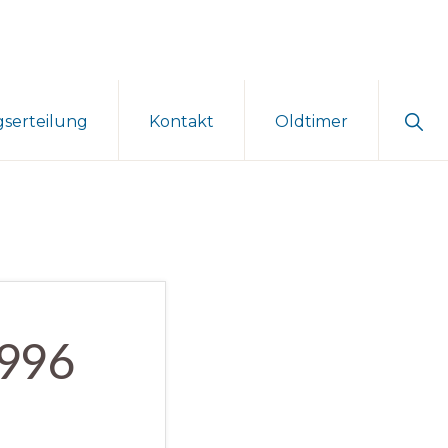
Sho
gserteilung
Kontakt
Oldtimer
Sear
1996