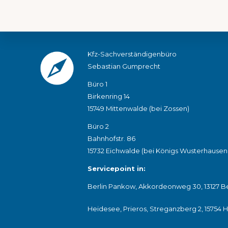
Footer
Kfz-Sachverständigenbüro
Sebastian Gumprecht
Büro 1
Birkenring 14
15749 Mittenwalde (bei Zossen)
Büro 2
Bahnhofstr. 86
15732 Eichwalde (bei Königs Wusterhausen
Servicepoint in:
Berlin Pankow, Akkordeonweg 30, 13127 Be
Heidesee, Prieros, Streganzberg 2, 15754