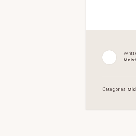
Writt
Meis
Categories:
Old