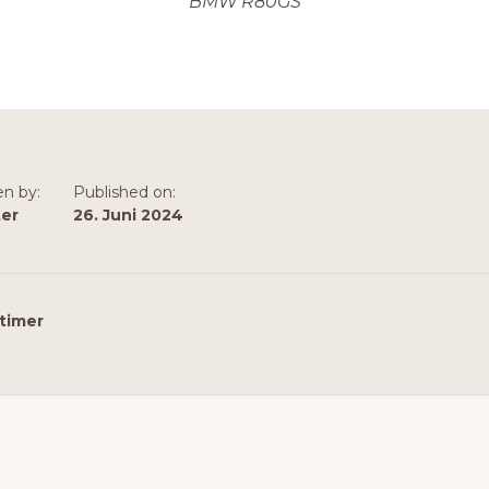
BMW R80GS
en by:
Published on:
ter
26. Juni 2024
timer